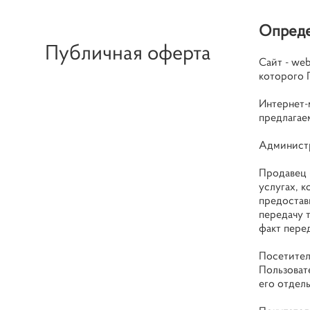
Опреде
Публичная оферта
Сайт - we
которого 
Интернет-
предлагае
Администр
Продавец 
услугах, 
предостав
передачу т
факт пере
Посетител
Пользоват
его отдел