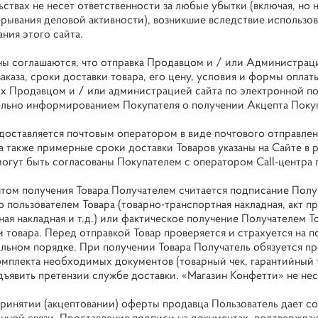
ьствах не несет ответственности за любые убытки (включая, но
ерывания деловой активности), возникшие вследствие использов
ния этого сайта.
оны соглашаются, что отправка Продавцом и / или Администрац
аказа, сроки доставки товара, его цену, условия и формы оплаты,
х Продавцом и / или администрацией сайта по электронной по
льно информированием Покупателя о получении Акцепта Покуп
р доставляется почтовым оператором в виде почтового отправле
а также примерные сроки доставки Товаров указаны на Сайте в 
могут быть согласованы Покупателем с оператором Call-центра 
нтом получения Товара Получателем считается подписание Пол
о пользователем Товара (товарно-транспортная накладная, акт п
ная накладная и т.д.) или фактическое получение Получателем 
и товара. Перед отправкой Товар проверяется и страхуется на п
льном порядке. При получении Товара Получатель обязуется пр
омплекта необходимых документов (товарный чек, гарантийный т
дъявить претензии службе доставки. «Магазин Конфетти» не нес
 принятии (акцептовании) оферты продавца Пользователь дает 
нной связи. Проставления подписи на документах, подтвержда