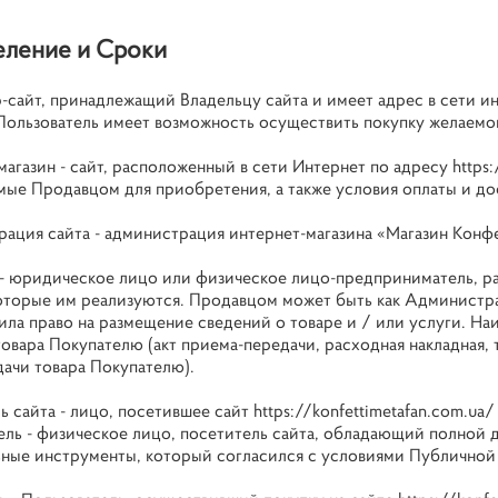
ление и Сроки
b-сайт, принадлежащий Владельцу сайта и имеет адрес в сети и
Пользователь имеет возможность осуществить покупку желаемог
магазин - сайт, расположенный в сети Интернет по адресу
https
мые Продавцом для приобретения, а также условия оплаты и до
ация сайта - администрация интернет-магазина «Магазин Конф
- юридическое лицо или физическое лицо-предприниматель, ра
которые им реализуются. Продавцом может быть как Администр
ила право на размещение сведений о товаре и / или услуги. На
овара Покупателю (акт приема-передачи, расходная накладная, 
дачи товара Покупателю).
ь сайта - лицо, посетившее сайт
https://konfettimetafan.com.ua/
ель - физическое лицо, посетитель сайта, обладающий полной д
ьные инструменты, который согласился с условиями Публичной 