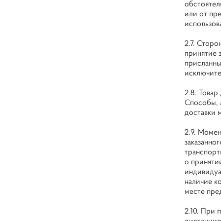
обстоятел
или от пр
использова
2.7. Стор
принятие з
присланны
исключите
2.8. Това
Способы, 
доставки 
2.9. Моме
заказанног
транспорт
о приняти
индивидуа
наличие к
месте пре
2.10. При
дистанцио