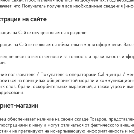
значает, что Получатель получил все необходимые сведения (ин
страция на сайте
трация на Сайте осуществляется в разделе.
трация на Сайте не является обязательным для оформления Заказ
авец не несет ответственности за точность и правильность ин
ии.
ние пользователя / Покупателя с операторами Call-центра / м
роиться на принципах общепринятой морали и коммуникационно
х слов, брани, оскорбительных выражений, а также угроз и шант
адресованы.
рнет-магазин
авец обеспечивает наличие на своем складе Товаров, представл
люстрациями к нему и могут отличаться от фактического внешн
стики не претендуют на исчерпывающую информативность и мо