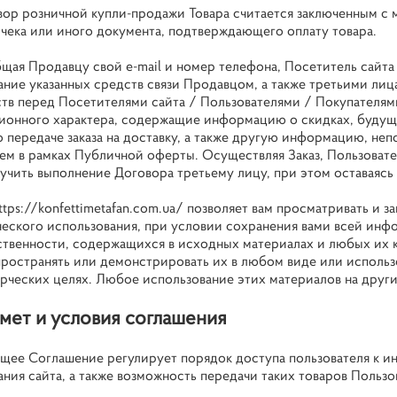
говор розничной купли-продажи Товара считается заключенным с
 чека или иного документа, подтверждающего оплату товара.
бщая Продавцу свой e-mail и номер телефона, Посетитель сайта
ание указанных средств связи Продавцом, а также третьими ли
ств перед Посетителями сайта / Пользователями / Покупателям
онного характера, содержащие информацию о скидках, будущ
о передаче заказа на доставку, а также другую информацию, не
ем в рамках Публичной оферты. Осуществляя Заказ, Пользовател
учить выполнение Договора третьему лицу, при этом оставаясь 
ttps://konfettimetafan.com.ua/
позволяет вам просматривать и за
еского использования, при условии сохранения вами всей инфо
ственности, содержащихся в исходных материалах и любых их к
пространять или демонстрировать их в любом виде или исполь
рческих целях. Любое использование этих материалов на други
дмет и условия соглашения
оящее Соглашение регулирует порядок доступа пользователя к 
ния сайта, а также возможность передачи таких товаров Пользо