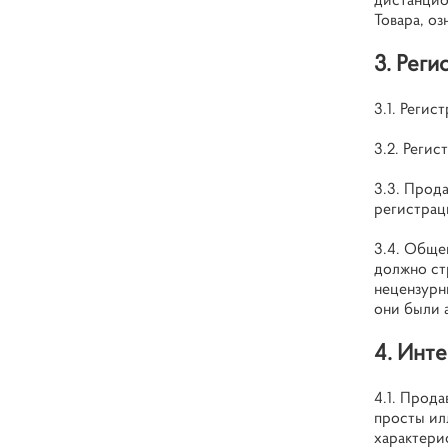
Товара, о
3. Реги
3.1. Регис
3.2. Регис
3.3. Прод
регистрац
3.4. Обще
должно ст
нецензурны
они были 
4. Инте
4.1. Прод
просты ил
характери