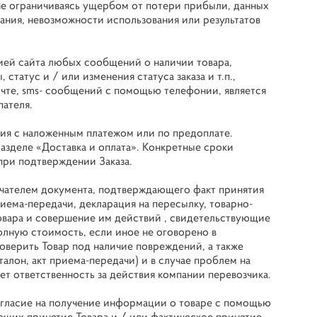
 не ограничиваясь ущербом от потери прибыли, данных
ания, невозможности использования или результатов
ией сайта любых сообщений о наличии товара,
 статус и / или изменения статуса заказа и т.п.,
чте, sms- сообщений с помощью телефонии, является
ателя.
ния с наложенным платежом или по предоплате.
разделе «Доставка и оплата». Конкретные сроки
при подтверждении Заказа.
учателем документа, подтверждающего факт принятия
риема-передачи, декларация на пересылку, товарно-
Товара и совершение им действий , свидетельствующие
олную стоимость, если иное не оговорено в
оверить Товар под наличие повреждений, а также
алон, акт приема-передачи) и в случае проблем на
ет ответственность за действия компании перевозчика.
согласие на получение информации о товаре с помощью
ющих принятие Товара и / или фактическое принятие