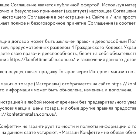
оящее Соглашение является публичной офертой. Используя мате
очно и безусловно принимает (акцептует) настоящее Соглашени
настоящего Соглашения в регистрации на Сайте и / или простав
ачает полное и безоговорочное принятие Соглашения (в соответ
оящий договор может быть заключен право- и дееспособным Поль
тей, предусмотренных разделом 4 Гражданского Кодекса Украи
ете свою право- и дееспособность, берет на себя обязательств
ания
https://konfettimetafan.com.ua/
и заключения данного догов
авец осуществляет продажу Товаров через Интернет-магазин по
рмация о товаре (Материалы) отображается на сайте
https://kon
 что информация может быть обновлена, изменена и дополнена.
нистрацией в любой момент времени без предварительного уве
 условия акции, цены товара, и любые другие правила предост
s://konfettimetafan.com.ua/
.
Конфетти» не гарантирует точности и полноты информации о тов
 на данном сайте устареют, «Магазин Конфетти» не обязан обно