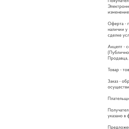
Покупател
Электронн
изменение
Оферта - 
наличии у
сделке ус
Акцепт - 
(Публично
Продавца,
Товар - т
Заказ - об
осуществит
Плательщи
Получател
указано в 
Предложен