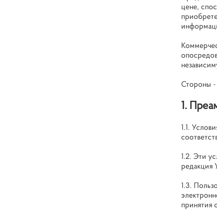
цене, спо
приобрете
информаци
Коммерчес
опосредов
независим
Стороны -
1. Преа
1.1. Услов
соответств
1.2. Эти 
редакция У
1.3. Поль
электронн
принятия о