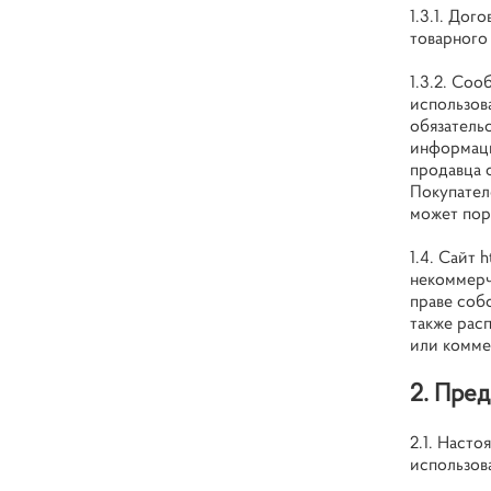
1.3.1. До
товарного
1.3.2. Соо
использов
обязатель
информаци
продавца 
Покупател
может пор
1.4. Сайт
h
некоммерч
праве соб
также рас
или комме
2. Пре
2.1. Наст
использова