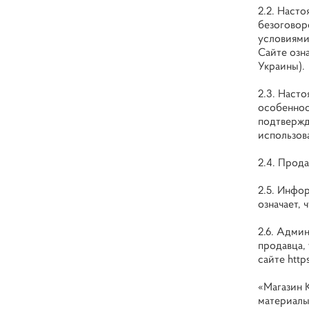
2.2. Наст
безоговор
условиями 
Сайте озн
Украины).
2.3. Наст
особеннос
подтвержда
использов
2.4. Прод
2.5. Инфо
означает,
2.6. Адми
продавца,
сайте
http
«Магазин 
материалы