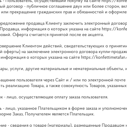
ь - Пользователь, осуществивший покупку на сайте
https://konf
ый договор - публичное соглашение двух или более сторон, вкл
 или прекращение гражданских прав и обязанностей и оформле
предложение продавца Клиенту заключить электронный договор
 Продавца, информация о которых указана на сайте
https://konf
ловий. Оферта считается принятой после ее акцепта.
совершение Клиентом действий, свидетельствующих о приняти
й оферты) на заключение электронного договора купли-продажи
 информация о которых указана на сайте
https://konfettimetafan
овары, услуги, другие материальные и нематериальные объекты,
ращение пользователя через Сайт и / или по электронной почте 
ь реализацию Товара, а также совокупность Товаров, указанных 
к - лицо, осуществляющее оплату заказа пользователя.
ь - лицо, указанное Плательщиком в форме заказа и уполномоче
форме Заказ, Получателем является Плательщик.
ие - сведения о товаре (материалы), размещенные Продавцом 